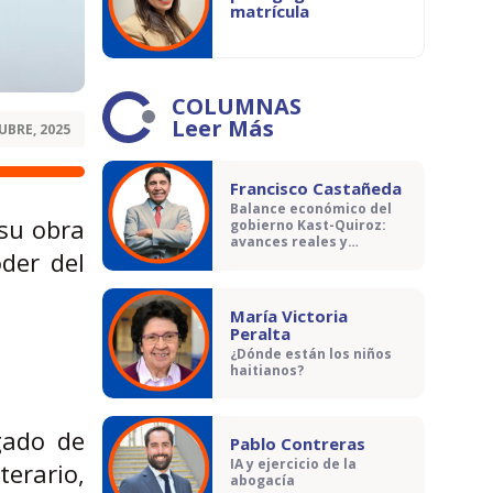
matrícula
COLUMNAS
Leer Más
UBRE, 2025
Francisco Castañeda
Balance económico del
 su obra
gobierno Kast-Quiroz:
avances reales y
oder del
contradicciones
María Victoria
Peralta
¿Dónde están los niños
haitianos?
gado de
Pablo Contreras
IA y ejercicio de la
terario,
abogacía