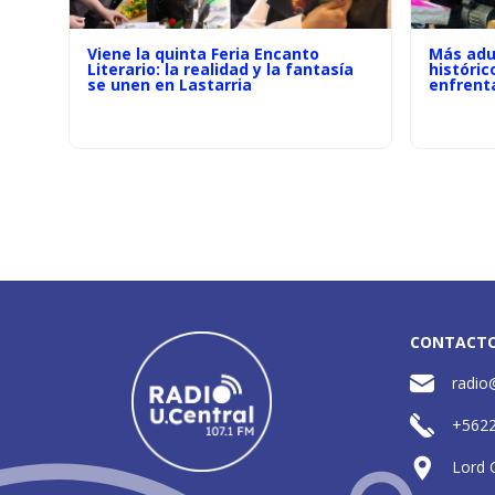
Viene la quinta Feria Encanto
Más adu
Literario: la realidad y la fantasía
históric
se unen en Lastarria
enfrenta
CONTACT
radio
+562
Lord 