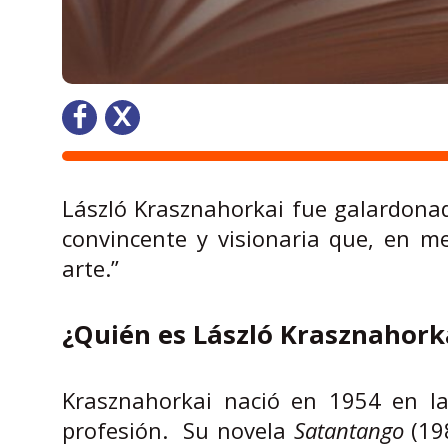
László Krasznahorkai fue galardonad
convincente y visionaria que, en med
arte.”
¿Quién es László Krasznahork
Krasznahorkai nació en 1954 en l
profesión. Su novela
Satantango
(198