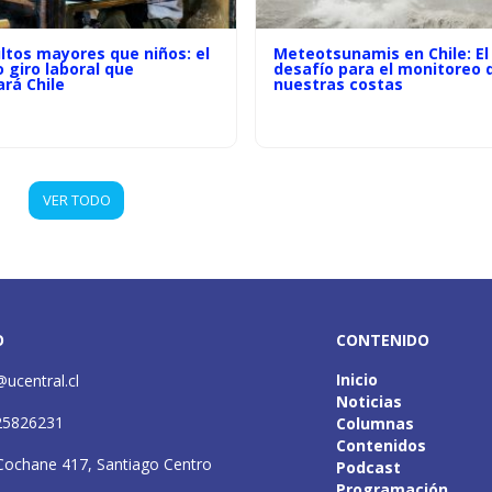
ltos mayores que niños: el
Meteotsunamis en Chile: El
o giro laboral que
desafío para el monitoreo 
rá Chile
nuestras costas
VER TODO
O
CONTENIDO
Inicio
@ucentral.cl
Noticias
25826231
Columnas
Contenidos
Cochane 417, Santiago Centro
Podcast
Programación