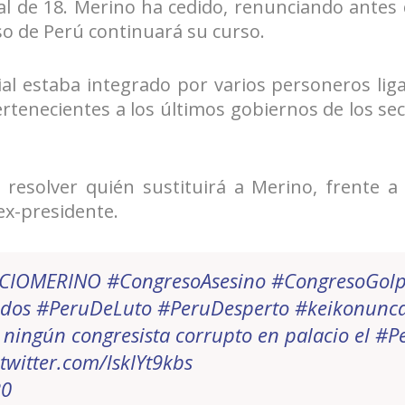
l de 18. Merino ha cedido, renunciando antes
so de Perú continuará su curso.
ial estaba integrado por varios personeros liga
rtenecientes a los últimos gobiernos de los se
resolver quién sustituirá a Merino, frente a
ex-presidente.
CIOMERINO
#CongresoAsesino
#CongresoGolp
odos
#PeruDeLuto
#PeruDesperto
#keikonunc
 ningún congresista corrupto en palacio el
#P
.twitter.com/lskIYt9kbs
20