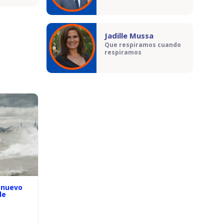
Jadille Mussa
Que respiramos cuando
respiramos
 nuevo
de