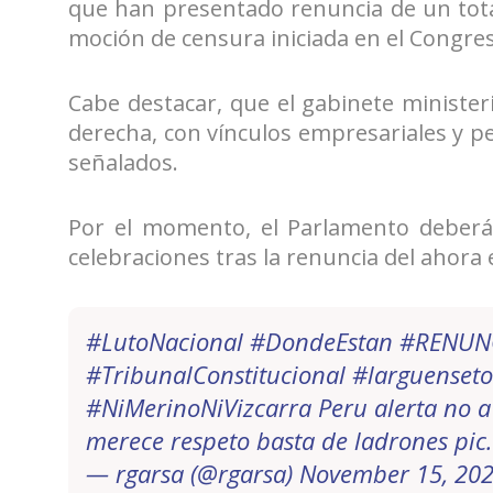
que han presentado renuncia de un tota
moción de censura iniciada en el Congre
Cabe destacar, que el gabinete minister
derecha, con vínculos empresariales y pe
señalados.
Por el momento, el Parlamento deberá 
celebraciones tras la renuncia del ahora 
#LutoNacional
#DondeEstan
#RENUN
#TribunalConstitucional
#larguenset
#NiMerinoNiVizcarra
Peru alerta no a
merece respeto basta de ladrones
pic
— rgarsa (@rgarsa)
November 15, 20