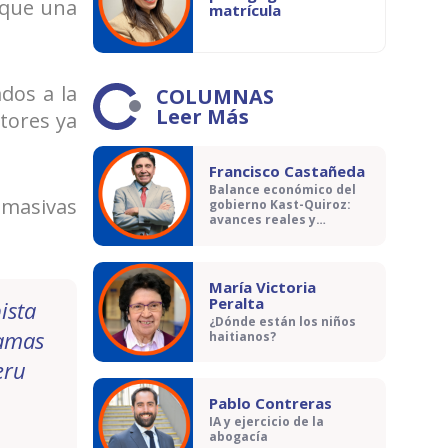
 que una
matrícula
dos a la
COLUMNAS
Leer Más
ctores ya
Francisco Castañeda
Balance económico del
 masivas
gobierno Kast-Quiroz:
avances reales y
contradicciones
María Victoria
Peralta
ista
¿Dónde están los niños
amas
haitianos?
eru
Pablo Contreras
IA y ejercicio de la
abogacía