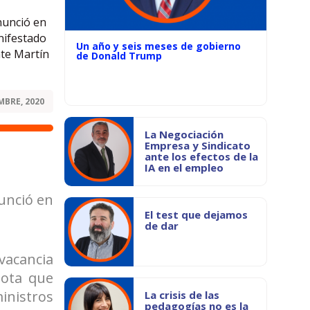
nunció en
nifestado
Un año y seis meses de gobierno
nte Martín
de Donald Trump
MBRE, 2020
La Negociación
Empresa y Sindicato
ante los efectos de la
IA en el empleo
unció en
El test que dejamos
de dar
vacancia
gota que
inistros
La crisis de las
pedagogías no es la