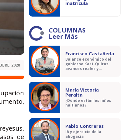
matrícula
COLUMNAS
Leer Más
Francisco Castañeda
Balance económico del
gobierno Kast-Quiroz:
UBRE, 2020
avances reales y
contradicciones
María Victoria
cupación
Peralta
aumento,
¿Dónde están los niños
haitianos?
Pablo Contreras
reyesus,
IA y ejercicio de la
casos de
abogacía