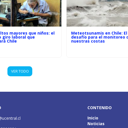
ltos mayores que niños: el
Meteotsunamis en Chile: El
o giro laboral que
desafío para el monitoreo 
rá Chile
nuestras costas
VER TODO
O
CONTENIDO
Inicio
@ucentral.cl
Noticias