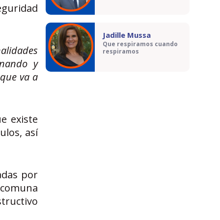
eguridad
Jadille Mussa
Que respiramos cuando
nalidades
respiramos
onando y
 que va a
e existe
ulos, así
adas por
la comuna
tructivo