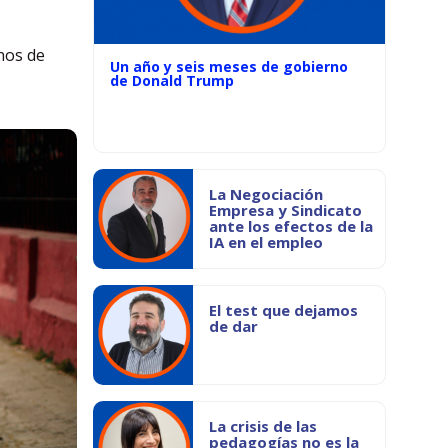
nos de
Un año y seis meses de gobierno
de Donald Trump
La Negociación
Empresa y Sindicato
ante los efectos de la
IA en el empleo
El test que dejamos
de dar
La crisis de las
pedagogías no es la