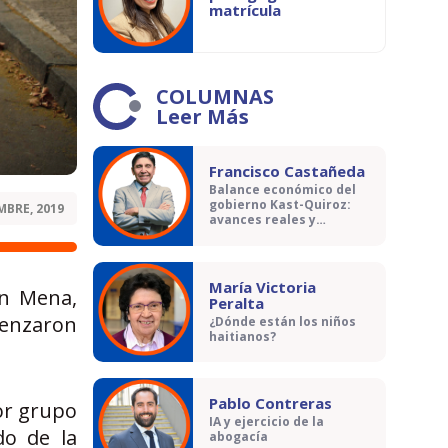
matrícula
COLUMNAS
Leer Más
Francisco Castañeda
Balance económico del
gobierno Kast-Quiroz:
MBRE, 2019
avances reales y
contradicciones
María Victoria
an Mena,
Peralta
menzaron
¿Dónde están los niños
haitianos?
Pablo Contreras
por grupo
IA y ejercicio de la
do de la
abogacía