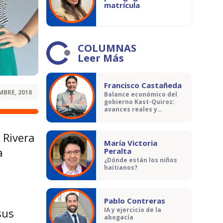
matrícula
COLUMNAS
Leer Más
Francisco Castañeda
MBRE, 2018
Balance económico del
gobierno Kast-Quiroz:
avances reales y
contradicciones
 Rivera
María Victoria
a
Peralta
¿Dónde están los niños
haitianos?
Pablo Contreras
sus
IA y ejercicio de la
abogacía