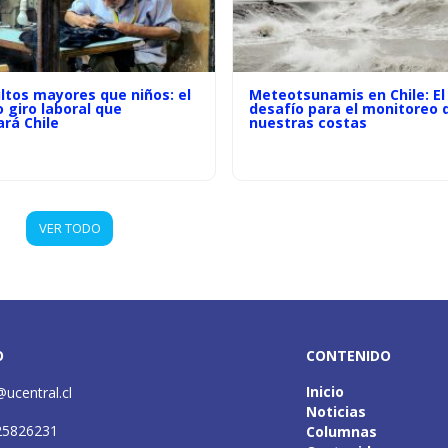
ltos mayores que niños: el
Meteotsunamis en Chile: El
o giro laboral que
desafío para el monitoreo 
rá Chile
nuestras costas
VER TODO
O
CONTENIDO
Inicio
@ucentral.cl
Noticias
25826231
Columnas