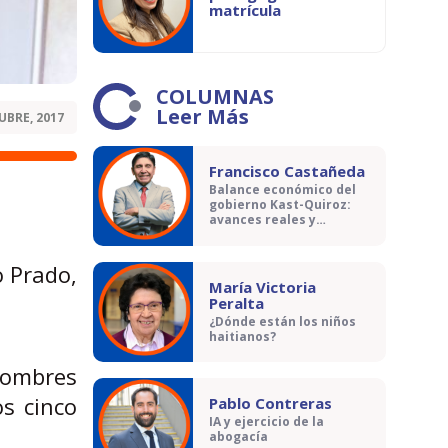
matrícula
COLUMNAS
Leer Más
UBRE, 2017
Francisco Castañeda
Balance económico del
gobierno Kast-Quiroz:
avances reales y
contradicciones
o Prado,
María Victoria
Peralta
¿Dónde están los niños
haitianos?
 hombres
os cinco
Pablo Contreras
IA y ejercicio de la
abogacía