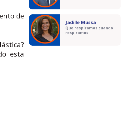
iento de
Jadille Mussa
Que respiramos cuando
respiramos
ástica?
do esta