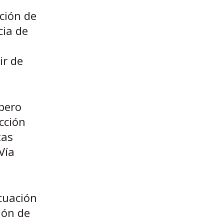
ación de
cia de
ir de
 pero
cción
tas
Vía
cuación
ión de