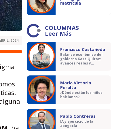
matrícula
COLUMNAS
Leer Más
ABRIL, 2024
Francisco Castañeda
Balance económico del
gobierno Kast-Quiroz:
avances reales y
nigma
contradicciones
nomos
María Victoria
Peralta
ticas,
¿Dónde están los niños
haitianos?
 alguna
Pablo Contreras
IA y ejercicio de la
NAM
, ha
abogacía