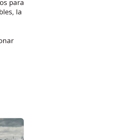
ios para
les, la
ionar