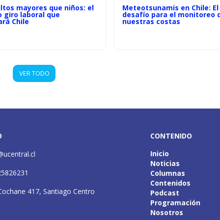
ltos mayores que niños: el
Meteotsunamis en Chile: El
o giro laboral que
desafío para el monitoreo 
rá Chile
nuestras costas
VER TODO
O
CONTENIDO
Inicio
@ucentral.cl
Noticias
25826231
Columnas
Contenidos
Cochane 417, Santiago Centro
Podcast
Programación
Nosotros