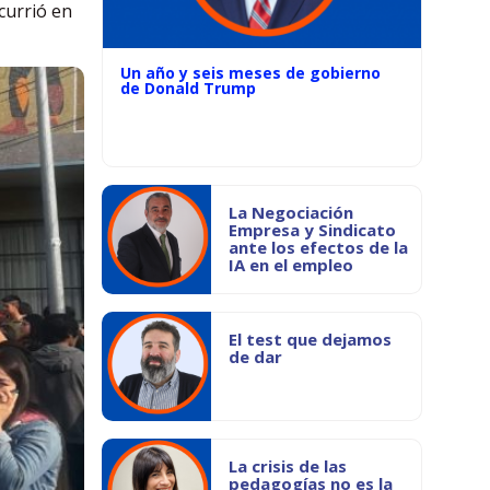
currió en
Un año y seis meses de gobierno
de Donald Trump
La Negociación
Empresa y Sindicato
ante los efectos de la
IA en el empleo
El test que dejamos
de dar
La crisis de las
pedagogías no es la