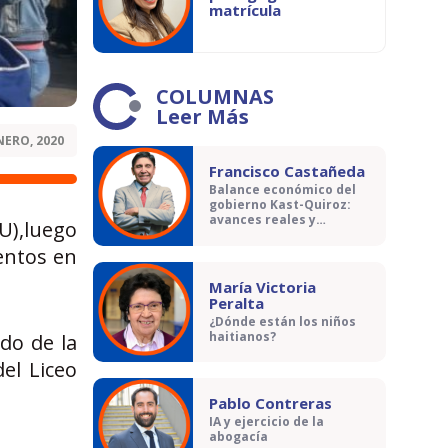
matrícula
COLUMNAS
Leer Más
NERO, 2020
Francisco Castañeda
Balance económico del
gobierno Kast-Quiroz:
avances reales y
SU),luego
contradicciones
entos en
María Victoria
Peralta
¿Dónde están los niños
haitianos?
do de la
el Liceo
Pablo Contreras
IA y ejercicio de la
abogacía