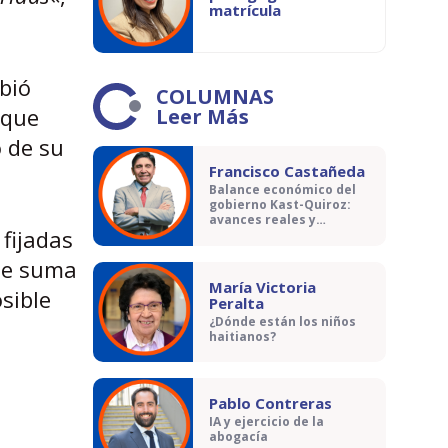
matrícula
bió
COLUMNAS
 que
Leer Más
o de su
Francisco Castañeda
Balance económico del
gobierno Kast-Quiroz:
avances reales y
 fijadas
contradicciones
 se suma
María Victoria
osible
Peralta
¿Dónde están los niños
haitianos?
Pablo Contreras
IA y ejercicio de la
abogacía