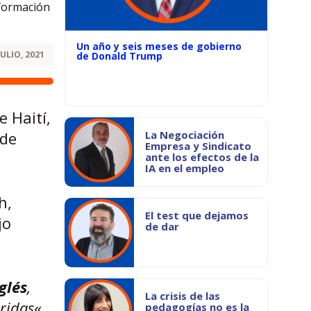
nformación
Un año y seis meses de gobierno
JULIO, 2021
de Donald Trump
e Haití,
 de
La Negociación
Empresa y Sindicato
ante los efectos de la
IA en el empleo
h,
El test que dejamos
jo
de dar
glés
,
La crisis de las
ridas
«,
pedagogías no es la