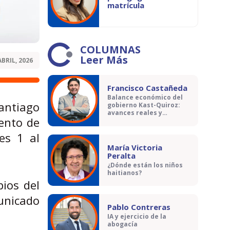
matrícula
COLUMNAS
Leer Más
ABRIL, 2026
Francisco Castañeda
Balance económico del
Santiago
gobierno Kast-Quiroz:
avances reales y
vento de
contradicciones
es 1 al
María Victoria
Peralta
¿Dónde están los niños
haitianos?
pios del
unicado
Pablo Contreras
IA y ejercicio de la
abogacía