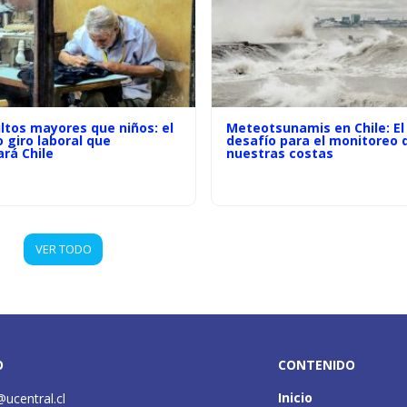
ltos mayores que niños: el
Meteotsunamis en Chile: El
o giro laboral que
desafío para el monitoreo 
rá Chile
nuestras costas
VER TODO
O
CONTENIDO
Inicio
@ucentral.cl