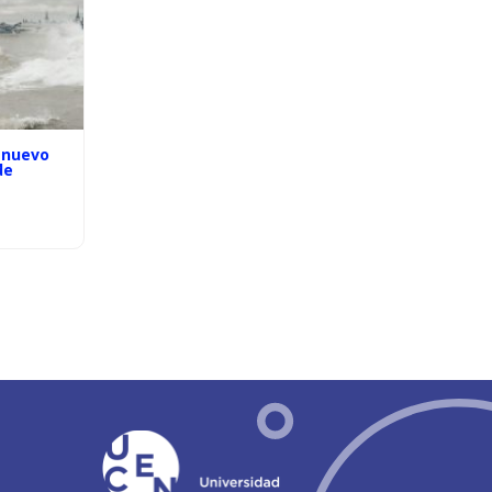
 nuevo
de