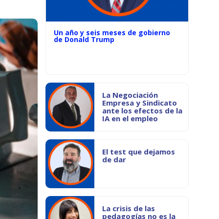
Un año y seis meses de gobierno
de Donald Trump
La Negociación
Empresa y Sindicato
ante los efectos de la
IA en el empleo
El test que dejamos
de dar
La crisis de las
pedagogías no es la