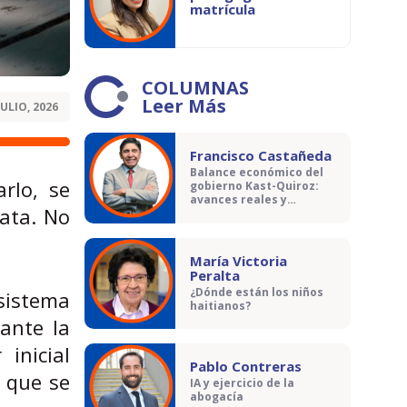
matrícula
COLUMNAS
Leer Más
JULIO, 2026
Francisco Castañeda
Balance económico del
rlo, se
gobierno Kast-Quiroz:
avances reales y
ata. No
contradicciones
María Victoria
Peralta
¿Dónde están los niños
sistema
haitianos?
ante la
inicial
Pablo Contreras
o que se
IA y ejercicio de la
abogacía