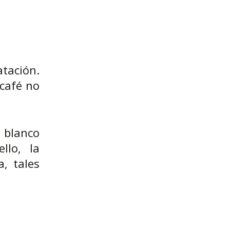
atación.
 café no
, blanco
llo, la
, tales