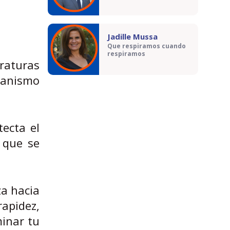
Jadille Mussa
Que respiramos cuando
respiramos
raturas
ganismo
ecta el
 que se
za hacia
apidez,
inar tu