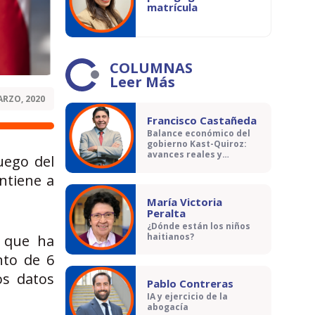
matrícula
COLUMNAS
Leer Más
ARZO, 2020
Francisco Castañeda
Balance económico del
gobierno Kast-Quiroz:
avances reales y
uego del
contradicciones
ntiene a
María Victoria
Peralta
¿Dónde están los niños
haitianos?
o que ha
nto de 6
os datos
Pablo Contreras
IA y ejercicio de la
abogacía