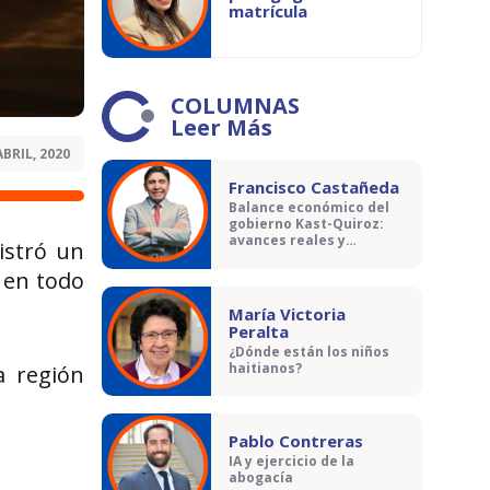
matrícula
COLUMNAS
Leer Más
ABRIL, 2020
Francisco Castañeda
Balance económico del
gobierno Kast-Quiroz:
avances reales y
istró un
contradicciones
 en todo
María Victoria
Peralta
¿Dónde están los niños
haitianos?
a región
Pablo Contreras
IA y ejercicio de la
abogacía