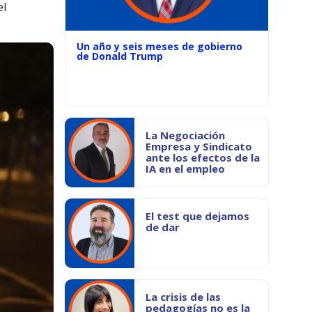
el
Un año y seis meses de gobierno
de Donald Trump
La Negociación
Empresa y Sindicato
ante los efectos de la
IA en el empleo
El test que dejamos
de dar
La crisis de las
pedagogías no es la