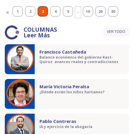
...
«
1
2
3
4
5
10
20
30
COLUMNAS
VER TODO
Leer Más
Francisco Castañeda
Balance económico del gobierno Kast-
Quiroz: avances reales y contradicciones
María Victoria Peralta
¿Dónde están los niños haitianos?
Pablo Contreras
IA y ejercicio de la abogacía