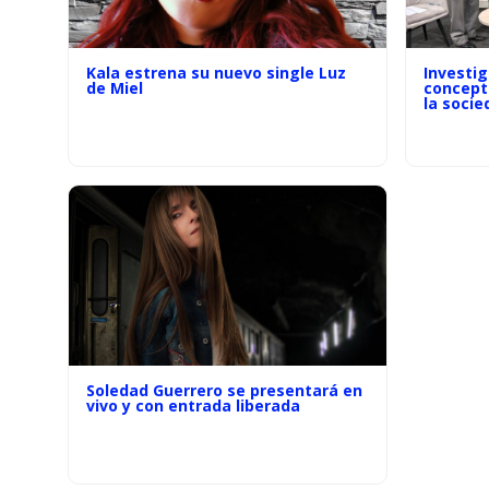
Kala estrena su nuevo single Luz
Investi
de Miel
concept
la socie
Soledad Guerrero se presentará en
vivo y con entrada liberada