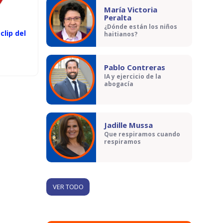
María Victoria
Peralta
¿Dónde están los niños
clip del
haitianos?
Pablo Contreras
IA y ejercicio de la
abogacía
Jadille Mussa
Que respiramos cuando
respiramos
VER TODO