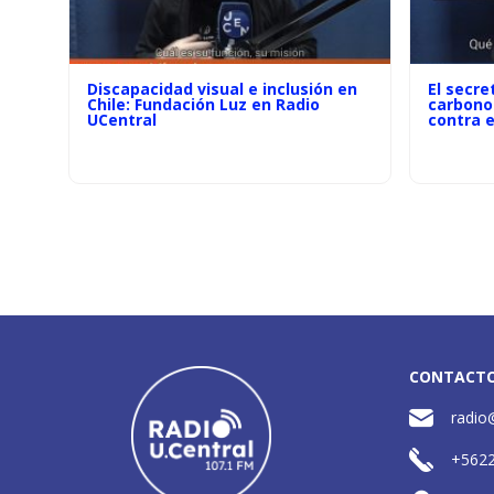
Discapacidad visual e inclusión en
El secre
Chile: Fundación Luz en Radio
carbono 
UCentral
contra e
CONTACT
radio
+562