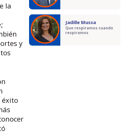
e la
Jadille Mussa
;
Que respiramos cuando
ambién
respiramos
ortes y
stos
on
n
 éxito
emás
conocer
tó