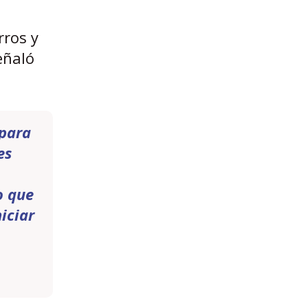
rros y
eñaló
 para
es
o que
iciar