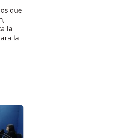
mos que
n,
a la
ara la