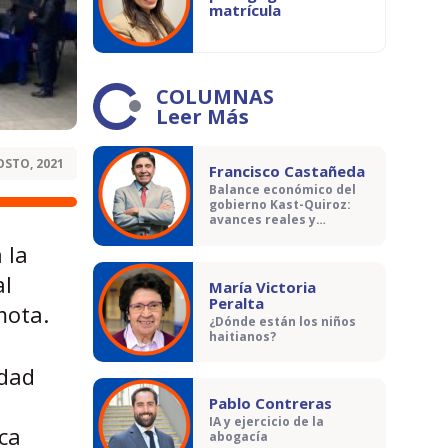
matrícula
COLUMNAS
Leer Más
OSTO, 2021
Francisco Castañeda
Balance económico del
gobierno Kast-Quiroz:
avances reales y
contradicciones
 la
al
María Victoria
Peralta
mota.
¿Dónde están los niños
haitianos?
idad
Pablo Contreras
IA y ejercicio de la
ca
abogacía