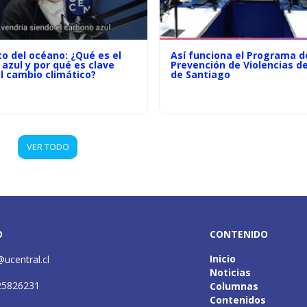
to del océano: ¿Qué es el
Así funciona el Programa d
azul y por qué es clave
Prevención de Violencias d
l cambio climático?
de Santiago
VER TODO
O
CONTENIDO
Inicio
@ucentral.cl
Noticias
25826231
Columnas
Contenidos