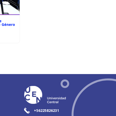
e
e Género
+56225826231