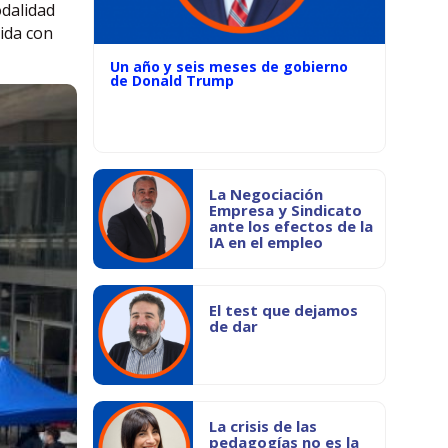
odalidad
bida con
Un año y seis meses de gobierno
de Donald Trump
La Negociación
Empresa y Sindicato
ante los efectos de la
IA en el empleo
El test que dejamos
de dar
La crisis de las
pedagogías no es la