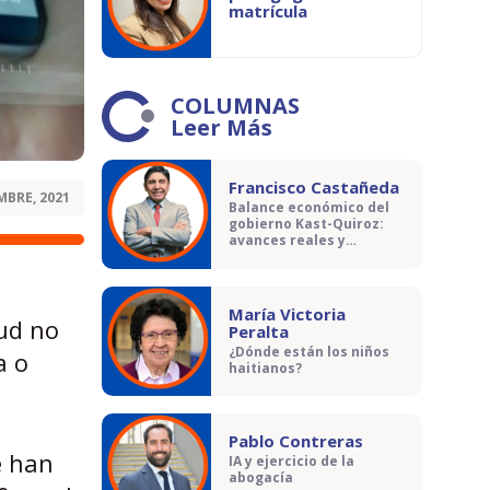
matrícula
COLUMNAS
Leer Más
Francisco Castañeda
MBRE, 2021
Balance económico del
gobierno Kast-Quiroz:
avances reales y
contradicciones
María Victoria
lud no
Peralta
¿Dónde están los niños
a o
haitianos?
Pablo Contreras
e han
IA y ejercicio de la
abogacía