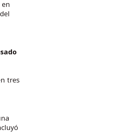
l en
del
esado
en tres
una
ncluyó