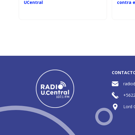
UCentral
contra e
CONTACT
radio
+562
Lord 