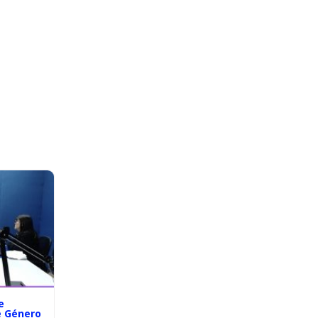
e
e Género