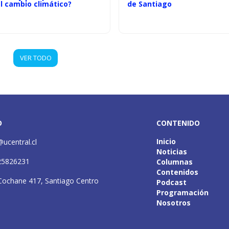
l cambio climático?
de Santiago
VER TODO
O
CONTENIDO
Inicio
@ucentral.cl
Noticias
25826231
Columnas
Contenidos
Cochane 417, Santiago Centro
Podcast
Programación
Nosotros