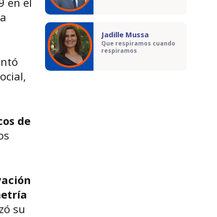
9 en el
ra
Jadille Mussa
Que respiramos cuando
respiramos
entó
ocial,
cos de
os
vación
etría
zó su