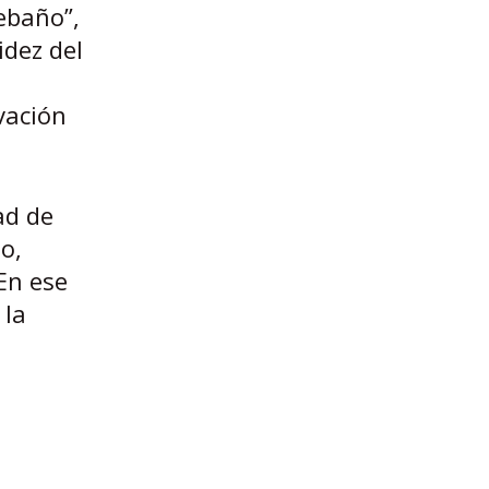
ebaño”,
idez del
vación
ad de
o,
En ese
 la