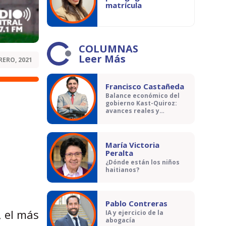
matrícula
COLUMNAS
Leer Más
RERO, 2021
Francisco Castañeda
Balance económico del
gobierno Kast-Quiroz:
avances reales y
contradicciones
María Victoria
Peralta
¿Dónde están los niños
haitianos?
a
Pablo Contreras
, el más
IA y ejercicio de la
abogacía