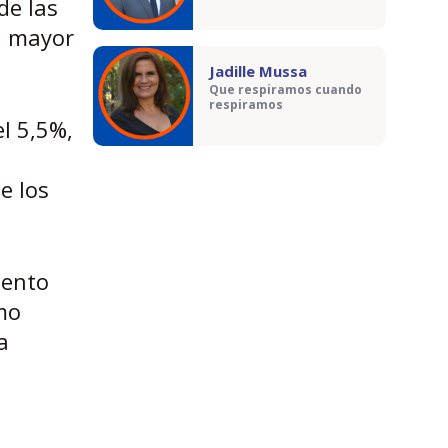
de las
n mayor
Jadille Mussa
Que respiramos cuando
respiramos
el 5,5%,
e los
iento
mo
a