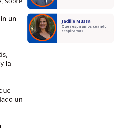
y, sobre
sin un
Jadille Mussa
Que respiramos cuando
respiramos
ás,
y la
 que
llado un
a
n