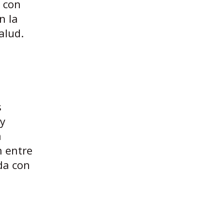
a con
n la
alud.
s
 y
a
n entre
da con