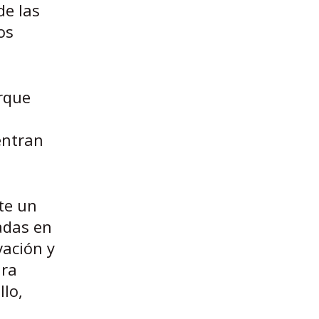
de las
os
orque
entran
te un
radas en
vación y
ara
llo,