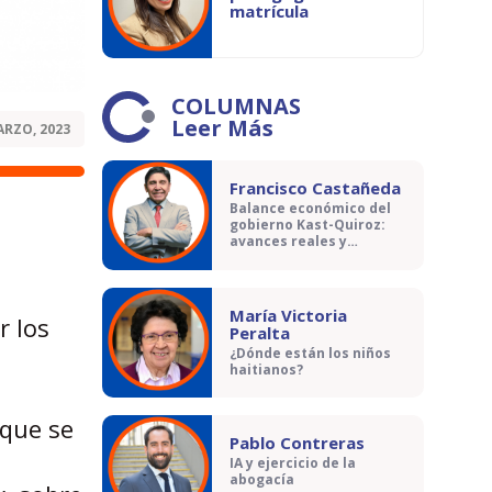
matrícula
COLUMNAS
Leer Más
ARZO, 2023
Francisco Castañeda
Balance económico del
gobierno Kast-Quiroz:
avances reales y
contradicciones
s
María Victoria
r los
Peralta
¿Dónde están los niños
haitianos?
 que se
Pablo Contreras
IA y ejercicio de la
abogacía