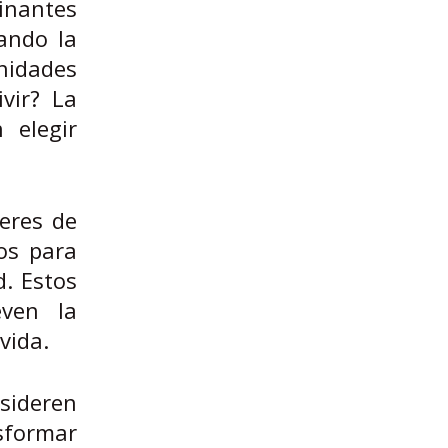
inantes
zando la
unidades
vir? La
 elegir
eres de
os para
d. Estos
even la
vida.
nsideren
sformar