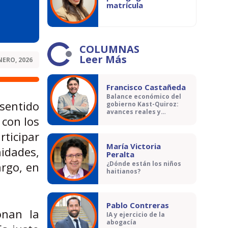
matrícula
COLUMNAS
Leer Más
NERO, 2026
Francisco Castañeda
Balance económico del
 sentido
gobierno Kast-Quiroz:
avances reales y
 con los
contradicciones
rticipar
María Victoria
idades,
Peralta
rgo, en
¿Dónde están los niños
haitianos?
Pablo Contreras
onan la
IA y ejercicio de la
abogacía