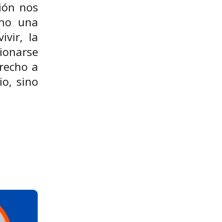
ión nos
ino una
vir, la
ionarse
erecho a
io, sino