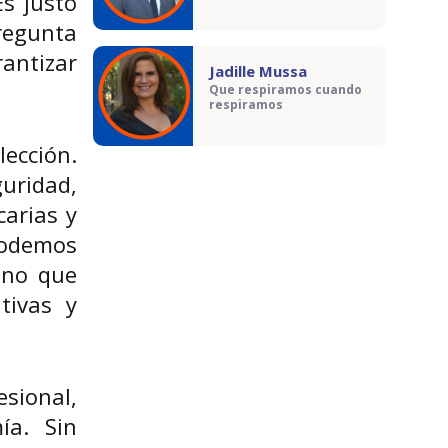
Es justo
regunta
antizar
Jadille Mussa
Que respiramos cuando
respiramos
lección.
guridad,
arias y
podemos
sino que
tivas y
esional,
ía. Sin