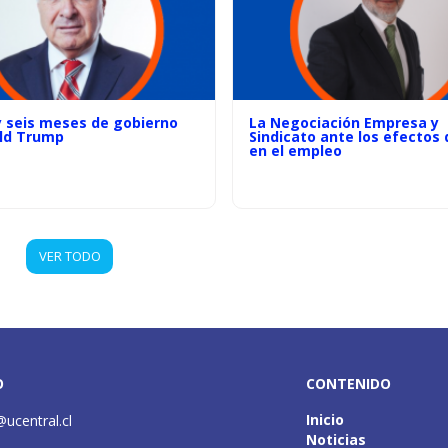
y seis meses de gobierno
La Negociación Empresa y
ld Trump
Sindicato ante los efectos d
en el empleo
VER TODO
O
CONTENIDO
Inicio
@ucentral.cl
Noticias