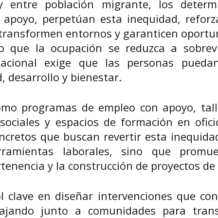
y entre población migrante, los determ
e apoyo, perpetúan esta inequidad, refor
 transformen entornos y garanticen oport
to que la ocupación se reduzca a sobrevi
pacional exige que las personas puedan
, desarrollo y bienestar.
 como programas de empleo con apoyo, tall
ociales y espacios de formación en ofici
cretos que buscan revertir esta inequida
ramientas laborales, sino que promu
rtenencia y la construcción de proyectos de 
l clave en diseñar intervenciones que co
abajando junto a comunidades para tran