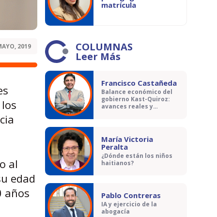
matrícula
COLUMNAS
MAYO, 2019
Leer Más
Francisco Castañeda
es
Balance económico del
gobierno Kast-Quiroz:
 los
avances reales y
contradicciones
cia
María Victoria
Peralta
¿Dónde están los niños
o al
haitianos?
 su edad
0 años
Pablo Contreras
IA y ejercicio de la
abogacía