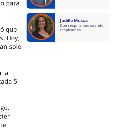
ho para
Jadille Mussa
Que respiramos cuando
ló que
respiramos
s. Hoy,
tan solo
 la
cada 5
ego.
cter
ite