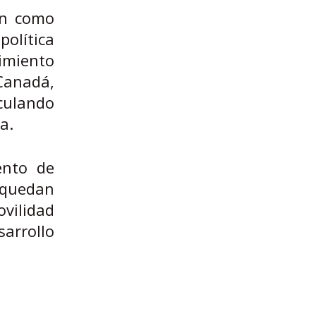
zan como
olítica
cimiento
 Canadá,
culando
a.
ento de
 quedan
ovilidad
sarrollo