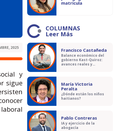
matrícula
COLUMNAS
Leer Más
MBRE, 2025
Francisco Castañeda
Balance económico del
gobierno Kast-Quiroz:
avances reales y
contradicciones
ocial y
or sigue
María Victoria
Peralta
rsisten
¿Dónde están los niños
conocer
haitianos?
laboral
Pablo Contreras
IA y ejercicio de la
abogacía