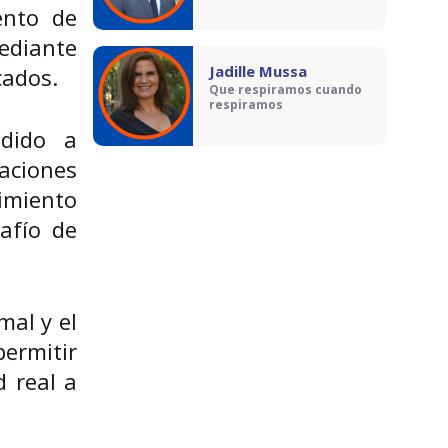
ento de
ediante
Jadille Mussa
cados.
Que respiramos cuando
respiramos
dido a
aciones
cimiento
afío de
mal y el
ermitir
d real a