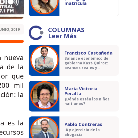
matrícula
COLUMNAS
JUNIO, 2019
Leer Más
Francisco Castañeda
la nueva
Balance económico del
gobierno Kast-Quiroz:
ia de la
avances reales y
contradicciones
dor que
200 mil
María Victoria
ción: la
Peralta
¿Dónde están los niños
haitianos?
a es la
Pablo Contreras
ecursos
IA y ejercicio de la
abogacía