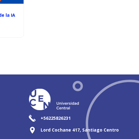
e la IA
+56225826231
Lord Cochane 417, Santiago Centro