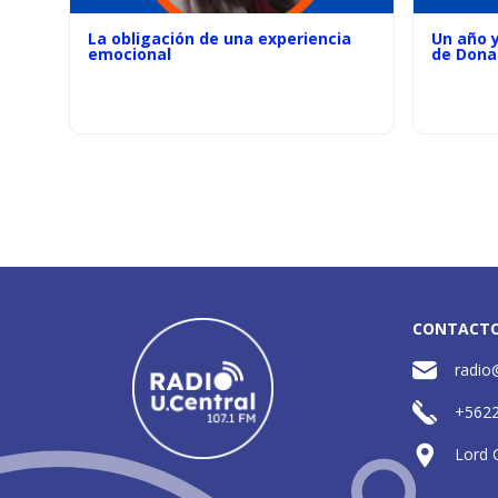
La obligación de una experiencia
Un año 
emocional
de Dona
CONTACT
radio
+562
Lord 