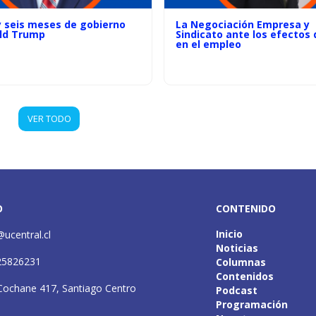
y seis meses de gobierno
La Negociación Empresa y
ld Trump
Sindicato ante los efectos d
en el empleo
VER TODO
O
CONTENIDO
Inicio
@ucentral.cl
Noticias
25826231
Columnas
Contenidos
Cochane 417, Santiago Centro
Podcast
Programación