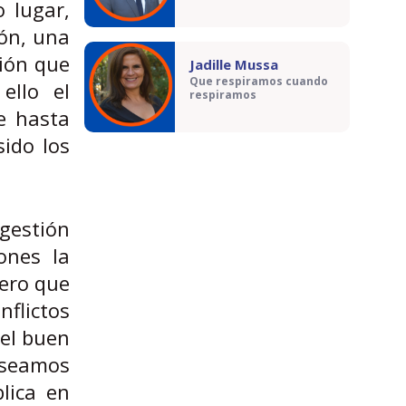
 lugar,
ión, una
ción que
Jadille Mussa
Que respiramos cuando
ello el
respiramos
e hasta
sido los
gestión
iones la
pero que
nflictos
 el buen
 seamos
lica en