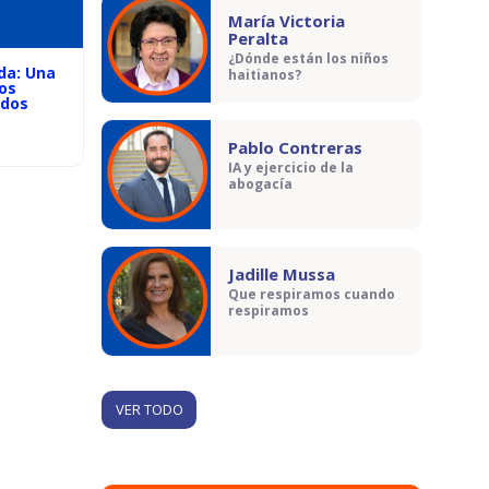
María Victoria
Peralta
¿Dónde están los niños
da: Una
haitianos?
pos
odos
Pablo Contreras
IA y ejercicio de la
abogacía
Jadille Mussa
Que respiramos cuando
respiramos
VER TODO